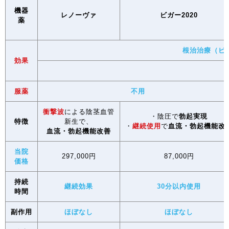
機器
レノーヴァ
ビガー2020
薬
根治治療（ビ
効果
服薬
不用
衝撃波
による陰茎血管
・陰圧で
勃起実現
特徴
新生で、
・
継続使用
で
血流・勃起機能改
血流・勃起機能改善
当院
297,000円
87,000円
価格
持続
継続効果
30分以内使用
時間
副作用
ほぼなし
ほぼなし