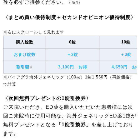
等を必ずご持参ください。
（※4）
〈まとめ買い優待制度＋セカンドオピニオン優待制度〉
購入錠数
6錠
10錠
おまけ錠数
＋2錠
＋3錠
割引額
3,100円 お得
4,650円 お
※
※バイアグラ海外ジェネリック（100㎎）1錠1,550円（再診価格）
で計算
〈次回無料プレゼントの1錠引換券〉
ご来院いただき、ED薬を購入いただいた患者様には次
回ご来院時に使用可能な、海外ジェネリックED薬1錠が
無料プレゼントとなる
「1錠引換券」
を差し上げており
ます。