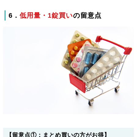
6．
低用量・1錠買い
の留意点
【留意点①：まとめ買いの方がお得】