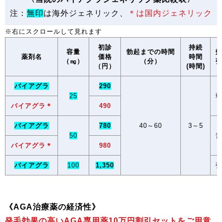
注：
無印
は海外ジェネリック、
＊は国内ジェネリック
初診
持続
容量
勃起までの時間
薬剤名
価格
時間
（㎎）
（分）
（円）
(時間)
バイアグラ
290
25
バイアグラ＊
490
バイアグラ
780
40～60
3～5
50
バイアグラ＊
980
バイアグラ
100
1,350
《AGA治療薬の経済性》
発毛効果の高いAGA専用薬10万円割引セットをご用意