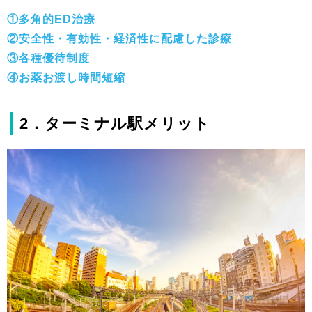
①多角的ED治療
②安全性・有効性・経済性に配慮した診療
③各種優待制度
④お薬お渡し時間短縮
2．ターミナル駅メリット