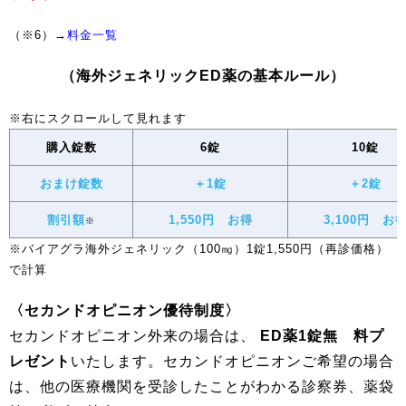
（※6）→
料金一覧
（海外ジェネリックED薬の基本ルール）
購入錠数
6錠
10錠
おまけ錠数
＋1錠
＋2錠
割引額
1,550円 お得
3,100円 お
※
※バイアグラ海外ジェネリック（100㎎）1錠1,550円（再診価格）
で計算
〈セカンドオピニオン優待制度〉
セカンドオピニオン外来の場合は、
ED薬1錠無 料プ
レゼント
いたします。セカンドオピニオンご希望の場合
は、他の医療機関を受診したことがわかる診察券、薬袋