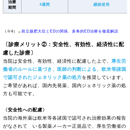
治療
4週間
継続使用
期間
（※4）→
前立腺肥大症とEDの関係、多角的ED治療を徹底解説
〔診療メリット②：安全性、有効性、経済性に配
慮した診療〕
当院は安全性、有効性、経済性に配慮した上で、
厚生労
働省のルールに基づき、医師の判断による、欧米等諸国
で認可されたジェネリック薬の処方
を推奨しています。
ご希望があれば、国内先発薬、国内ジェネリック薬の処
方も可能です。
〈安全性への配慮〉
当院の海外薬は欧米等各諸国で認可され治療効果の報告
がなされて いる製薬メ―カー正規品で、厚生労働省の