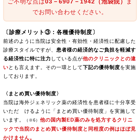
ご不明な点は
03－6907－1942
（池袋院）
ま
でお問い合わせください。
〔診療メリット③：各種優待制度〕
前述のように当院は安全性・有効性・経済性に配慮した
診療スタイルですが、
患者様の経済的なご負担を軽減す
る経済性に特に注力
している点が
他のクリニックとの違
い
とも言えます。その一環として
下記の優待制度
を実施
しております。
〈まとめ買い優待制度〉
当院は海外ジェネリック薬の経済性を患者様に十分享受
いただ けるように「まとめ買い優待制度」を実施して
います。
他の国内製ED薬のみを処方するクリニ
（※6）
ックで当院のまとめ買い優待制度と同程度の例はほぼ見
かけません。