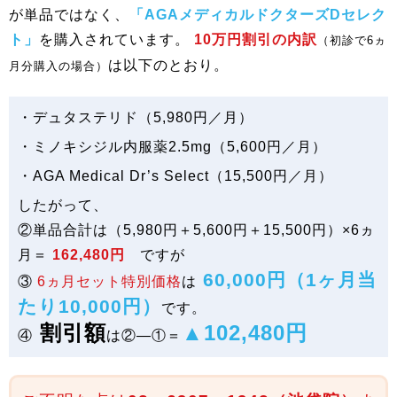
が単品ではなく、
「AGAメディカルドクターズDセレク
ト」
を購入されています。
10万円割引の内訳
（初診で6ヵ
は以下のとおり。
月分購入の場合）
・デュタステリド（5,980円／月）
・ミノキシジル内服薬2.5mg（5,600円／月）
・AGA Medical Dr’s Select（15,500円／月）
したがって、
②単品合計は（5,980円＋5,600円＋15,500円）×6ヵ
月＝
162,480円
ですが
60,000円（1ヶ月当
③
6ヵ月セット特別価格
は
たり10,000円）
です。
割引額
▲102,480円
④
は②―①＝