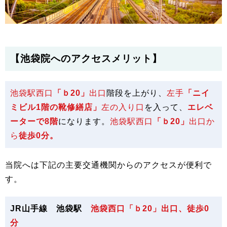
【池袋院へのアクセスメリット】
池袋駅西口
「ｂ20」
出口
階段を上がり、
左手
「ニイ
ミビル1階の靴修繕店」
左の入り口
を入って、
エレベ
ーターで8階
になります。
池袋駅西口
「ｂ20」
出口か
ら
徒歩0分。
当院へは下記の主要交通機関からのアクセスが便利で
す。
JR山手線 池袋駅
池袋西口
「ｂ20」
出口、
徒歩0
分