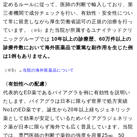
定めるルールに従って、医師の判断で輸入しており、第
三者機関で成分チェックを行い、有効性・安全性につい
て常に留意しながら厚生労働省認可の正規の治療を行っ
ています。
また当院が所属するユナイテッドクリ
（※5）
ニックグループでは
10年以上の診療歴、60万件以上の
診療件数において海外医薬品で重篤な副作用を生じた例
は1例もありません。
（※5）→
当院の海外医薬品について
〈有効性への配慮〉
代表的なED薬であるバイアグラを例に有効性を説明い
たします。バイアグラは日本に限らず世界で処方実績
No1のED薬です。誕生から20年以上経ちジェネリック
薬として効果が安定しているためバイアグラジェネリッ
ク薬が日本に限らず海外でも広く普及しています。当院
では、専門医師の判断で薬効の強度を容量25㎎、50