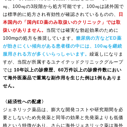
㎎、100㎎の3段階から処方可能です。100㎎は諸外国で
は標準的に処方され有効性が確認されているものの、
日
本国内の「国内ED薬のみ取扱いのクリニック」では取
扱いがありません。
当院では確実な勃起効果のために
100mgの処方を推奨しています。
糖尿病の方などED薬
が効きにくい傾向がある患者様の中には、100㎎を継続
服用される方が多くいらっしゃいます。
繰返しになりま
すが、当院が所属するユナイテッドクリニックグループ
では
10年以上の診療歴、60万件以上の診療件数におい
て海外医薬品で重篤な副作用を生じた例は1例もありま
せん。
〈経済性への配慮〉
ジェネリック薬品は、膨大な開発コストや研究期間を必
要としないため先発薬と同等の効果と先発薬よりも低価
格という特徴があり、さらに海外ジェネリック薬は海外