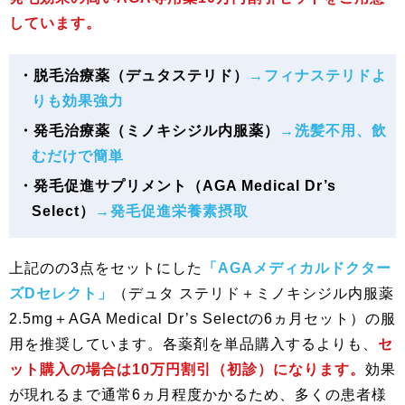
しています。
・脱毛治療薬（デュタステリド）
→フィナステリドよ
りも効果強力
・発毛治療薬（ミノキシジル内服薬）
→洗髪不用、飲
むだけで簡単
・発毛促進サプリメント（AGA Medical Dr’s
Select）
→発毛促進栄養素摂取
上記のの3点をセットにした
「AGAメディカルドクター
ズDセレクト」
（デュタ ステリド＋ミノキシジル内服薬
2.5mg＋AGA Medical Dr’s Selectの6ヵ月セット）の服
用を推奨しています。各薬剤を単品購入するよりも、
セ
ット購入の場合は10万円割引（初診）になります。
効果
が現れるまで通常6ヵ月程度かかるため、多くの患者様