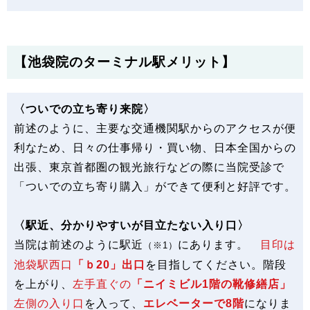
【池袋院のターミナル駅メリット】
〈ついでの立ち寄り来院〉
前述のように、主要な交通機関駅からのアクセスが便
利なため、日々の仕事帰り・買い物、日本全国からの
出張、東京首都圏の観光旅行などの際に当院受診で
「ついでの立ち寄り購入」ができて便利と好評です。
〈駅近、分かりやすいが目立たない入り口〉
当院は前述のように駅近
にあります。
目印は
（※1）
池袋駅西口
「ｂ20」出口
を目指してください。階段
を上がり、
左手直ぐの
「ニイミビル1階の靴修繕店」
左側の入り口
を入って、
エレベーターで8階
になりま