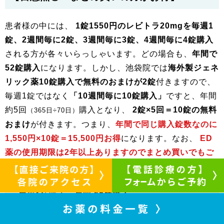
患者様の中には、
1錠1550円のレビトラ20mgを毎週1
錠、2週間毎に2錠、3週間毎に3錠、4週間毎に4錠購入
される方が各々いらっしゃいます。どの場合も、
年間で
52錠購入
になります。しかし、池袋院では
海外製ジェネ
リック薬10錠購入で無料のおまけが2錠
付きますので、
毎週1錠ではなく
「10週間毎に10錠購入」
ですと、年間
約5回
購入となり、
2錠×5回＝10錠の無料
（365日÷70日）
おまけ
が付きます。つまり、
年間で同じ購入錠数なのに
1,550円×10錠＝15,500円お得
になります。なお、
ED
薬の使用期限は2年以上ありますのでまとめ買いでもご
心配ありません。
・毎週1錠購入→年間
52錠購入
・10週毎10錠購入→年間
52錠
＋
無料おまけ10錠