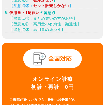
【注意点①：
在庫がない
】
【注意点②：
セット販売しかない
】
低用量・1錠買い
の留意点
【留意点①：まとめ買いの方がお得】
【留意点②：高用量の有効性・融通性】
【留意点③：高用量の経済性】
全国対応
オンライン診療
初診・再診 0円
ご来院が難しい方でも、5分～10分ほどの