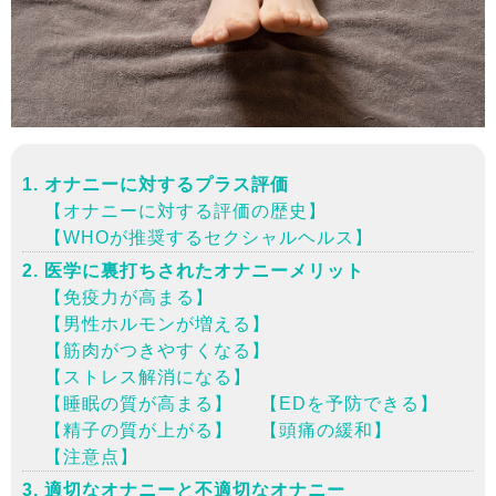
オナニーに対するプラス評価
【オナニーに対する評価の歴史】
【WHOが推奨するセクシャルヘルス】
医学に裏打ちされたオナニーメリット
【免疫力が高まる】
【男性ホルモンが増える】
【筋肉がつきやすくなる】
【ストレス解消になる】
【睡眠の質が高まる】
【EDを予防できる】
【精子の質が上がる】
【頭痛の緩和】
【注意点】
適切なオナニーと不適切なオナニー