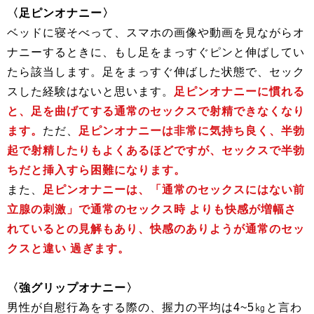
〈足ピンオナニー〉
ベッドに寝そべって、スマホの画像や動画を見ながらオ
ナニーするときに、もし足をまっすぐピンと伸ばしてい
たら該当します。足をまっすぐ伸ばした状態で、セック
スした経験はないと思います。
足ピンオナニーに慣れる
と、足を曲げてする通常のセックスで射精できなくなり
ます。
ただ、
足ピンオナニーは非常に気持ち良く、半勃
起で射精したりもよくあるほどですが、セックスで半勃
ちだと挿入すら困難になります。
また、
足ピンオナニーは、「通常のセックスにはない前
立腺の刺激」で通常のセックス時 よりも快感が増幅さ
れているとの見解もあり、快感のありようが通常のセッ
クスと違い 過ぎます。
〈強グリップオナニー〉
男性が自慰行為をする際の、握力の平均は4~5㎏と言わ