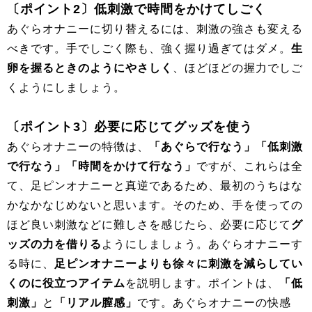
〔ポイント2〕低刺激で時間をかけてしごく
あぐらオナニーに切り替えるには、刺激の強さも変える
べきです。手でしごく際も、強く握り過ぎてはダメ。
生
卵を握るときのようにやさしく
、ほどほどの握力でしご
くようにしましょう。
〔ポイント3〕必要に応じてグッズを使う
あぐらオナニーの特徴は、
「あぐらで行なう」「低刺激
で行なう」「時間をかけて行なう」
ですが、これらは全
て、足ピンオナニーと真逆であるため、最初のうちはな
かなかなじめないと思います。そのため、手を使っての
ほど良い刺激などに難しさを感じたら、必要に応じて
グ
ッズの力を借りる
ようにしましょう。あぐらオナニーす
る時に、
足ピンオナニーよりも徐々に刺激を減らしてい
くのに役立つアイテム
を説明します。ポイントは、
「低
刺激」
と
「リアル膣感」
です。あぐらオナニーの快感