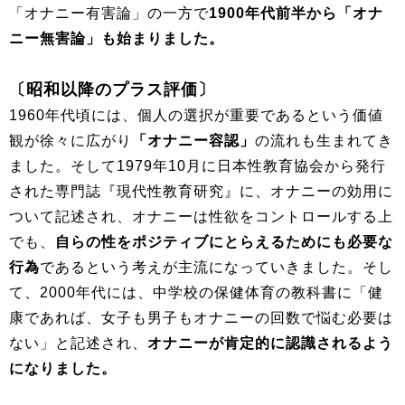
「オナニー有害論」の一方で
1900年代前半から「オナ
ニー無害論」も始まりました。
〔昭和以降のプラス評価〕
1960年代頃には、個人の選択が重要であるという価値
観が徐々に広がり
「オナニー容認」
の流れも生まれてき
ました。そして1979年10月に日本性教育協会から発行
された専門誌『現代性教育研究』に、オナニーの効用に
ついて記述され、オナニーは性欲をコントロールする上
でも、
自らの性をポジティブにとらえるためにも必要な
行為
であるという考えが主流になっていきました。そし
て、2000年代には、中学校の保健体育の教科書に「健
康であれば、女子も男子もオナニーの回数で悩む必要は
ない」と記述され、
オナニーが肯定的に認識されるよう
になりました。