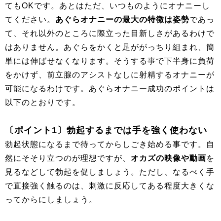
てもOKです。あとはただ、いつものようにオナニーし
てください。
あぐらオナニーの最大の特徴は姿勢
であっ
て、それ以外のところに際立った目新しさがあるわけで
はありません。あぐらをかくと足ががっちり組まれ、簡
単には伸ばせなくなります。そうする事で下半身に負荷
をかけず、前立腺のアシストなしに射精するオナニーが
可能になるわけです。あぐらオナニー成功のポイントは
以下のとおりです。
〔ポイント1〕勃起するまでは手を強く使わない
勃起状態になるまで待ってからしごき始める事です。自
然にそそり立つのが理想ですが、
オカズの映像や動画
を
見るなどして勃起を促しましょう。ただし、なるべく手
で直接強く触るのは、刺激に反応してある程度大きくな
ってからにしましょう。