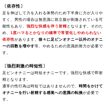
〔依存性〕
足を伸ばして力を入れる体勢のため下半身に力が入りや
すく、男性の場合は無意識に前立腺が刺激されている可
能性もあり、
強烈な快感を伴う射精
となります。そのた
め、
1度ハマるとかなりの確率で常習化しやめられない
依存性
があります。
徐々に足ピンオナニー以外のオナニ
ーの回数を増やす
等、やめるための意識的努力が必要で
す。
〔強烈刺激の時短性〕
足ピンオナニーは時短オナニーです。強烈な快感で即射
精となります。
通常の性行為は時短ではありませんので、
時間をかけて
オナニーを行い射精する感覚への意識の転換
が必要で
す。