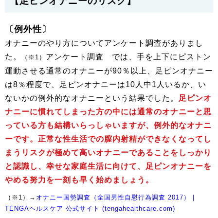
【足ピンオナニーのリスク】
〔例外性〕
オナニーのやり方についてアンケート調査がありまし
た。
アンケート調査 では、手を上下にピストン
（※1）
運動させる通常のオナニーが90％以上、足ピンオナニー
は8％程度で、足ピンオナニーは10人中1人いるか、い
ないかの例外的なオナニーという結果でした。
足ピンオ
ナニーに慣れてしまった方の中には通常のオナニーと思
っている方も結構いらっしゃいますが、例外的なオナニ
ーです。正常な性生活での膣内射精ができなくなってし
まうリスクが極めて高いオナニーであることをしっかり
と認識し、幸せな家庭生活に向けて、足ピンオナニーを
やめる努力を一刻も早く始めましょう。
（※1）→
オナニー国勢調査（全国男性自慰行為調査 2017） |
TENGAヘルスケア 公式サイト (tengahealthcare.com)