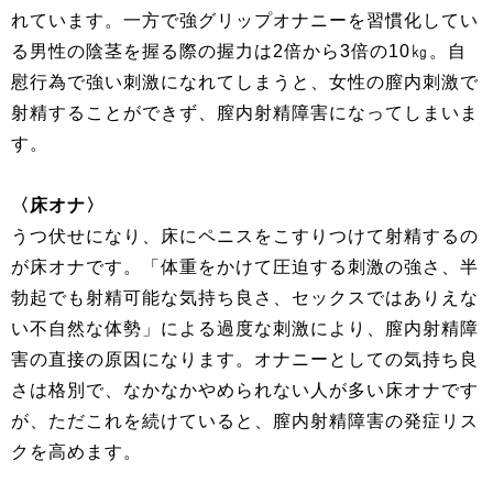
れています。一方で強グリップオナニーを習慣化してい
る男性の陰茎を握る際の握力は2倍から3倍の10㎏。自
慰行為で強い刺激になれてしまうと、女性の膣内刺激で
射精することができず、膣内射精障害になってしまいま
す。
〈床オナ〉
うつ伏せになり、床にペニスをこすりつけて射精するの
が床オナです。「体重をかけて圧迫する刺激の強さ、半
勃起でも射精可能な気持ち良さ、セックスではありえな
い不自然な体勢」による過度な刺激により、膣内射精障
害の直接の原因になります。オナニーとしての気持ち良
さは格別で、なかなかやめられない人が多い床オナです
が、ただこれを続けていると、膣内射精障害の発症リス
クを高めます。