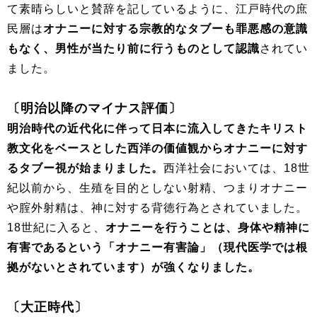
て素晴らしいと賛辞を記しているように、江戸時代の庶
民層は
オナニーに対する宗教的なタブーも罪悪感の意識
もなく、男性が当たり前に行うものとして認識
されてい
ました。
〔明治以降のマイナス評価〕
明治時代の近代化に伴って日本に流入してきたキリスト
教文化をベースとした西洋の価値観からオナニーに対す
るタブー視が始まりました。
西洋社会においては、18世
紀以前から、生殖を目的としない射精、つまりオナニー
や腟外射精は、神に対する背徳行為とされていました。
18世紀に入ると、
オナニーを行うことは、身体や精神に
有害であるという「オナニー有害論」（現代医学では根
拠がないとされています）が強くなりました。
〔大正時代〕