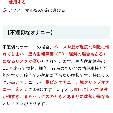
使用する
⑤ アブノーマルなAV等は避ける
【不適切なオナニー】
不適切なオナニーの場合、
ペニスや脳が過度な刺激に慣
れてしまい、膣内射精障害（ED・遅漏の場合もある）
になるリスクが高い
とされています。膣内射精障害は
EDと違って勃起、挿入、行為のあいだの勃起維持も可
能ですが、膣内での射精に至らない症状です。特にリス
クが高いオナニーが、
足ピンオナニー、強グリップオナ
ニー、床オナ
の3種類です。いずれも
膣圧に比べて刺激
が強すぎ、またセックスのときとあまりに体勢が異なる
という問題があります。