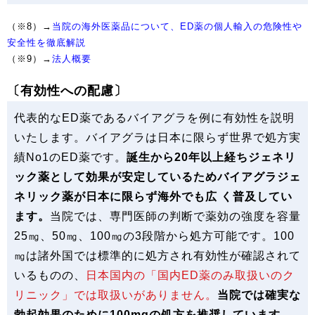
（※8）→
当院の海外医薬品について、ED薬の個人輸入の危険性や
安全性を徹底解説
（※9）→
法人概要
〔有効性への配慮〕
代表的なED薬であるバイアグラを例に有効性を説明
いたします。バイアグラは日本に限らず世界で処方実
績No1のED薬です。
誕生から20年以上経ちジェネリ
ック薬として効果が安定しているためバイアグラジェ
ネリック薬が日本に限らず海外でも広 く普及してい
ます。
当院では、専門医師の判断で薬効の強度を容量
25㎎、50㎎、100㎎の3段階から処方可能です。100
㎎は諸外国では標準的に処方され有効性が確認されて
いるものの、
日本国内の「国内ED薬のみ取扱いのク
リニック」では取扱いがありません。
当院では確実な
勃起効果のために100mgの処方を推奨しています。