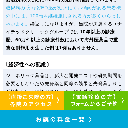
糖尿病の 方などED薬が効きにくい傾向がある患者様
の中には、100㎎を継続服用される方が多くいらっし
ゃいます。
繰返しになりますが、当院が所属するユナ
イテッドクリニックグループでは
10年以上の診療
歴、60万件以上の診療件数において海外医薬品で重
篤な副作用を生じた例は1例もありません。
〔経済性への配慮〕
ジェネリック薬品は、膨大な開発コストや研究期間を
必要としないため先発薬と同等の効果と先発薬よりも
低価格という特徴があり、さらに海外ジェネリック薬
は海外の製造コストが国内よりも格段に低いため、
国
内ジェネリック薬よりも海外ジェネリック薬の方が低
価格
となります。そのため
当院は、安全性の確保を前
提に患者様の経済的ご負担軽減に配慮して、海外ジェ