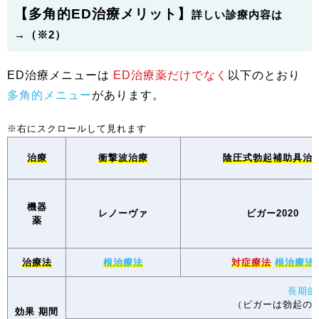
【多角的ED治療メリット】
詳しい診療内容は
→（※2）
ED治療メニューは
ED治療薬だけでなく
以下のとおり
多角的メニュー
があります。
治療
衝撃波治療
陰圧式勃起補助具治
機器
レノーヴァ
ビガー2020
薬
治療法
根治療法
対症療法
根治療法
長期的
（ビガーは勃起の
効果 期間