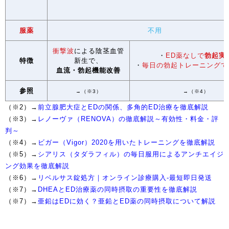
服薬
不用
衝撃波
による陰茎血管
・
ED薬なしで
勃起実
特徴
新生で、
・
毎日の勃起トレーニングで
血流・勃起機能改善
参照
→（※3）
→（※4）
（※2）→
前立腺肥大症とEDの関係、多角的ED治療を徹底解説
（※3）→
レノーヴァ（RENOVA）の徹底解説～有効性・料金・評
判～
（※4）→
ビガー（Vigor）2020を用いたトレーニングを徹底解説
（※5）→
シアリス（タダラフィル）の毎日服用によるアンチエイジ
ング効果を徹底解説
（※6）→
リベルサス錠処方｜オンライン診療購入-最短即日発送
（※7）→
DHEAとED治療薬の同時摂取の重要性を徹底解説
（※7）→
亜鉛はEDに効く？亜鉛とED薬の同時摂取について解説