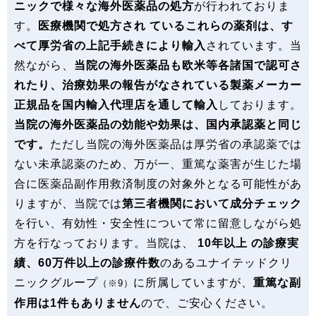
ニックで様々な海外医薬品の処方
が行われておりま
す。
医療機関で処方され ているこれらの薬剤は、す
べて厚労省の上記手続きにより輸入
されています。当
然ながら、
当院の海外医薬品も欧米等各諸国で認可さ
れたり、治療効果の報告がなされている製薬メーカー
正規品を国内輸入代理店を通して輸入
しております。
当院の海外医薬品の効能や効果は、国内承認薬と同じ
です。
ただし当院の海外医薬品は厚労省の承認薬では
ない未承認薬のため、万が一、重篤な薬害が生じた場
合に医薬品副作用救済制度の対象外となる可能性があ
りますが、当院では
第三者機関において成分チェック
を行い、有効性・安全性について常に留意しながら処
方を行なっております。当院は、
10年以上 の診療実
績、60万件以上の診療件数
のあるユナイテッドクリ
ニックグループ
に所属していますが、
重篤な副
（※9）
作用は1件もありません
ので、ご安心ください。