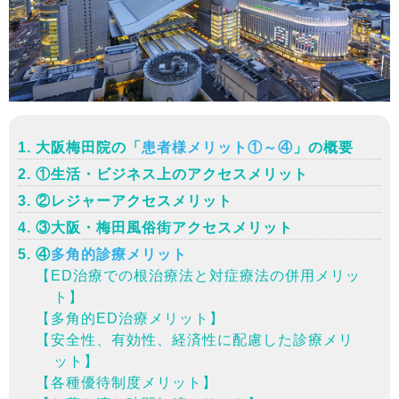
大阪梅田院の「
患者様メリット①～④
」の概要
①生活・ビジネス上のアクセスメリット
②レジャーアクセスメリット
③大阪・梅田風俗街アクセスメリット
④
多角的診療メリット
【ED治療での根治療法と対症療法の併用メリッ
ト】
【多角的ED治療メリット】
【安全性、有効性、経済性に配慮した診療メリ
ット】
【各種優待制度メリット】